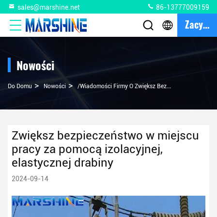
sales@marshine.net
86-13777009159
Zacytować
Nowości
>
>
Do Domu
Nowości
/Wiadomości Firmy O Zwiększ Bezpieczeństwo W Miejscu Pracy Za Pomocą Izolacyjnej, Elastycznej Drabiny
Zwiększ bezpieczeństwo w miejscu
pracy za pomocą izolacyjnej,
elastycznej drabiny
2024-09-14